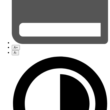
A+
A-