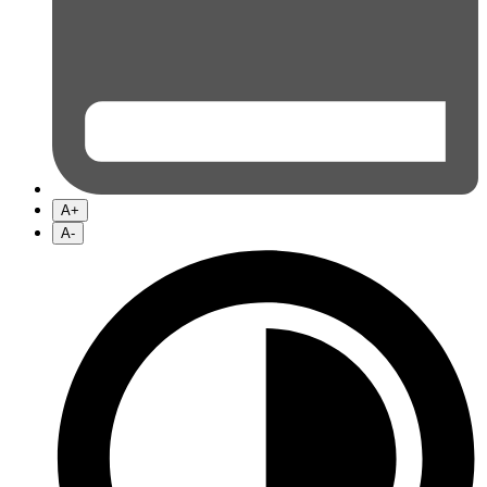
A+
A-