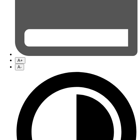
A+
A-