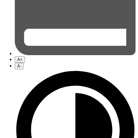
A+
A-