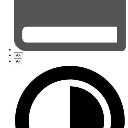
A+
A-