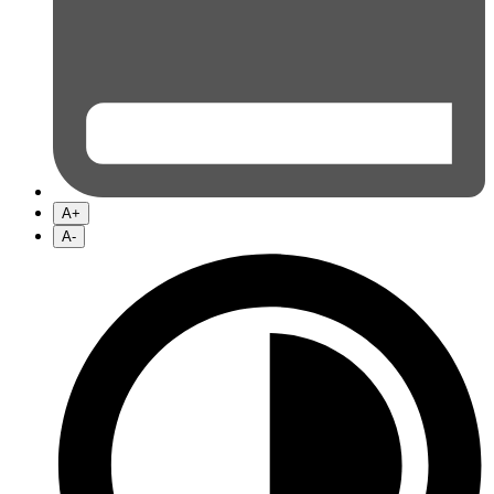
A+
A-