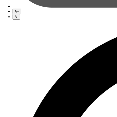
A+
A-