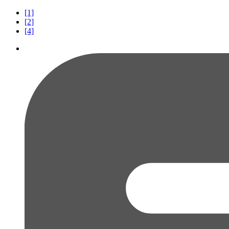
[1]
[2]
[4]