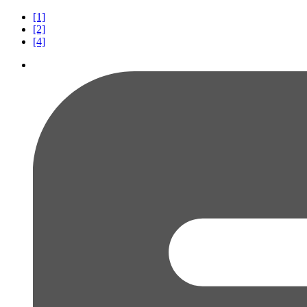
[1]
[2]
[4]