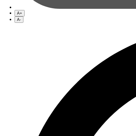
A+
A-