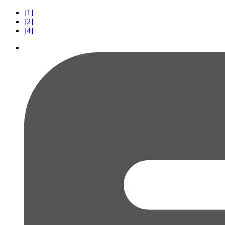
[1]
[2]
[4]