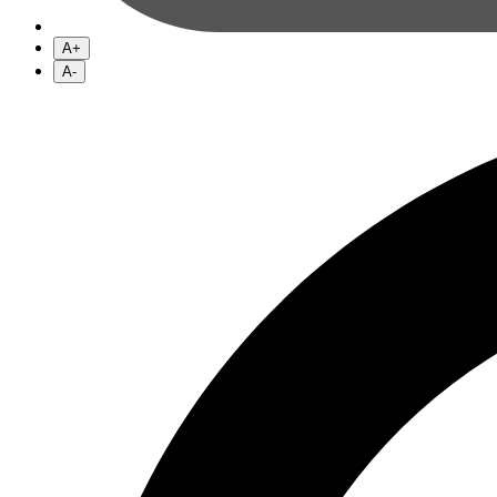
A+
A-