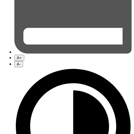
A+
A-