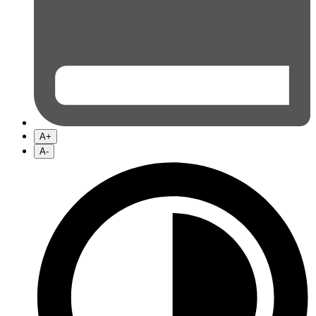
A+
A-