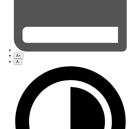
A+
A-