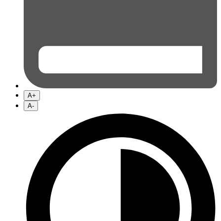
A+
A-