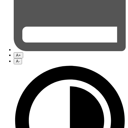
A+
A-