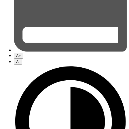
A+
A-