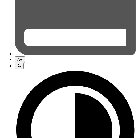
A+
A-