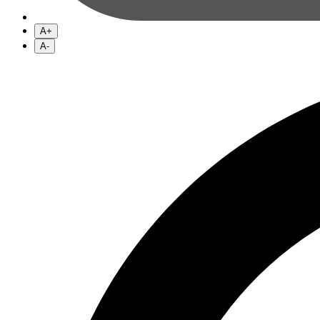
A+
A-