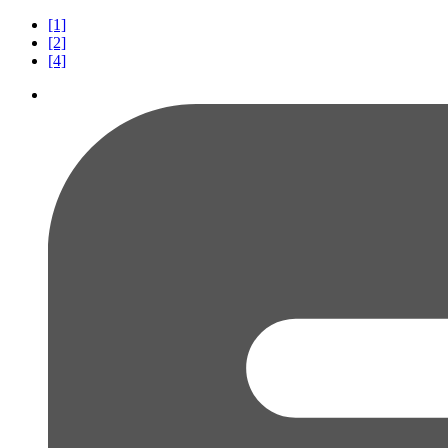
[1]
[2]
[4]