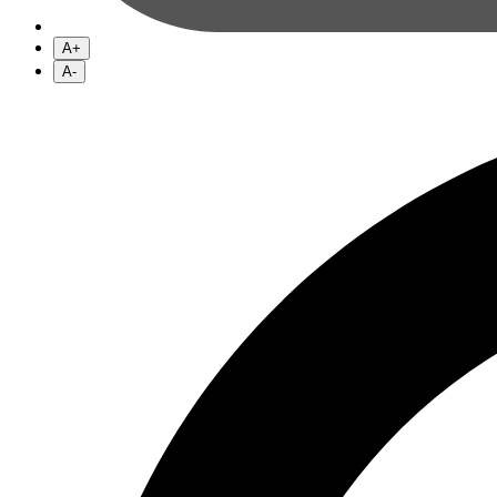
A+
A-