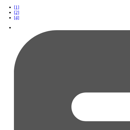
[1]
[2]
[4]