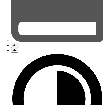
A+
A-