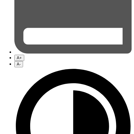
A+
A-