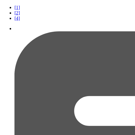
[1]
[2]
[4]