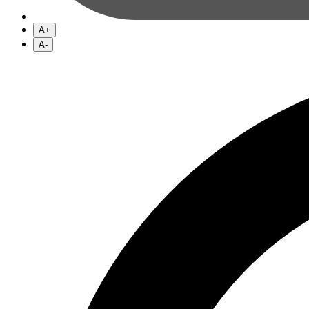
A+
A-