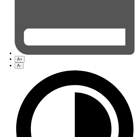
A+
A-