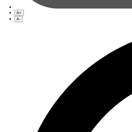
A+
A-