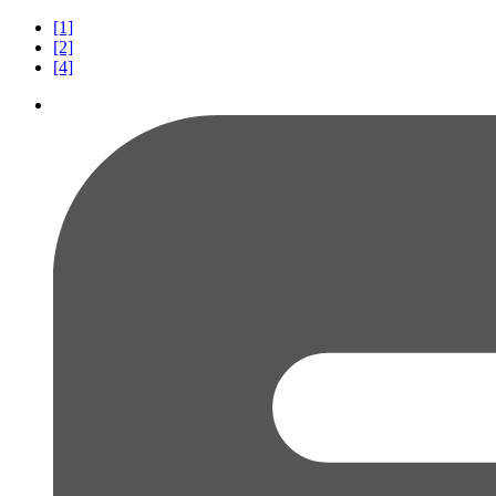
[1]
[2]
[4]