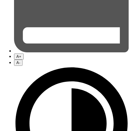
A+
A-