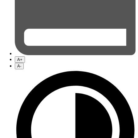
A+
A-