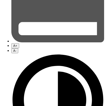
A+
A-