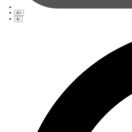
A+
A-