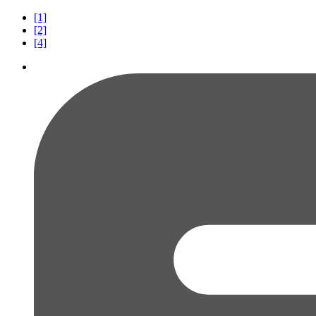
[1]
[2]
[4]