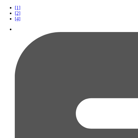
[1]
[2]
[4]