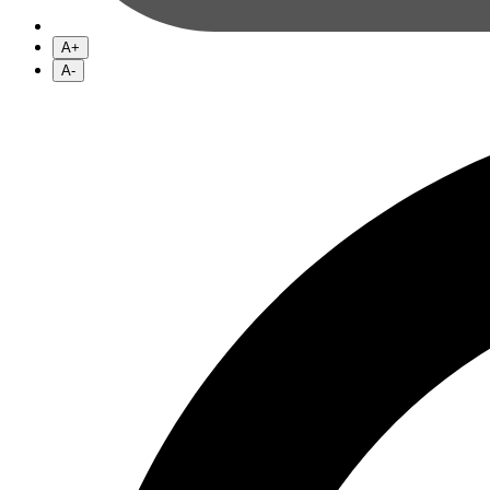
A+
A-