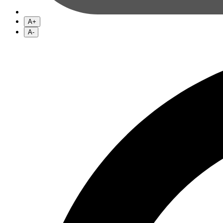
A+
A-