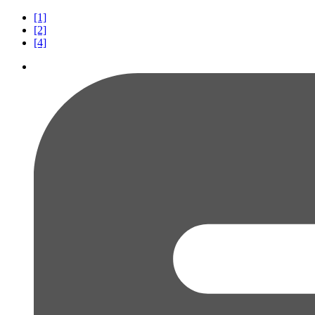
[1]
[2]
[4]