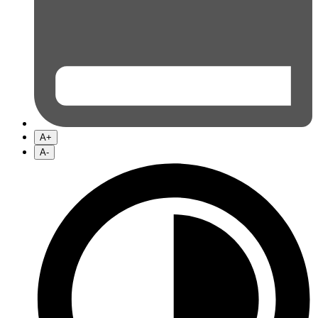
A+
A-