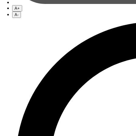
A+
A-