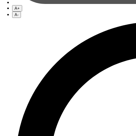
A+
A-