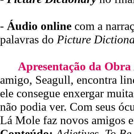
-
Áudio online
com a narraçã
palavras do
Picture Diction
Apresentação da Obra
amigo, Seagull, encontra lin
ele consegue enxergar muita
não podia ver. Com seus ócul
Lá Mole faz novos amigos 
Conteúdo:
Adjetives, To Be,