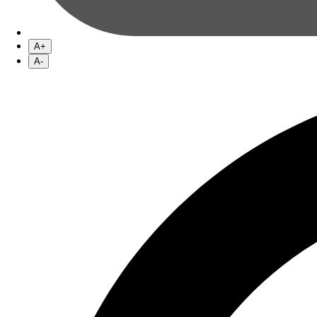
A+
A-