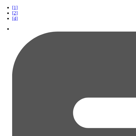
[1]
[2]
[4]