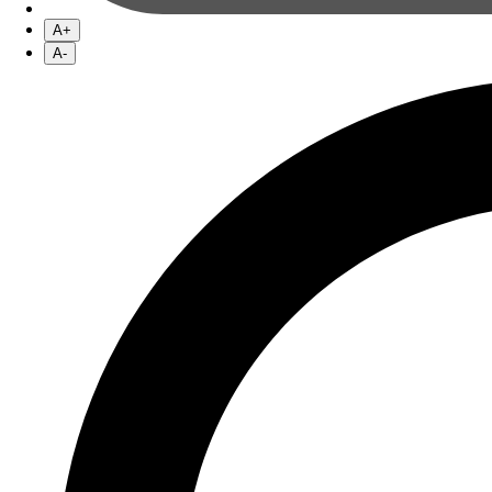
A+
A-