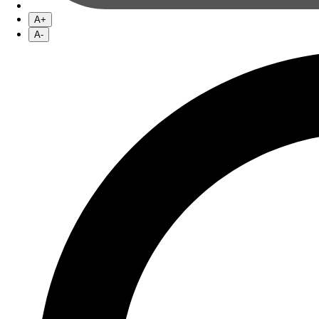
A+
A-