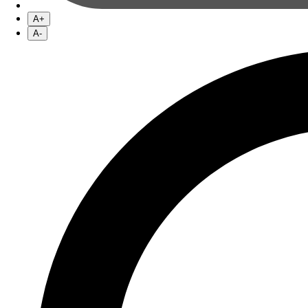
A+
A-