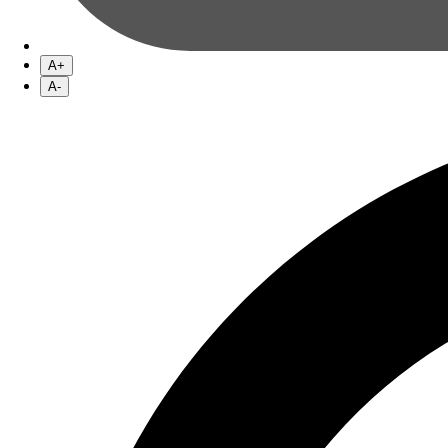
A+
A-