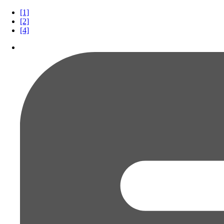
[1]
[2]
[4]