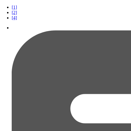
[1]
[2]
[4]