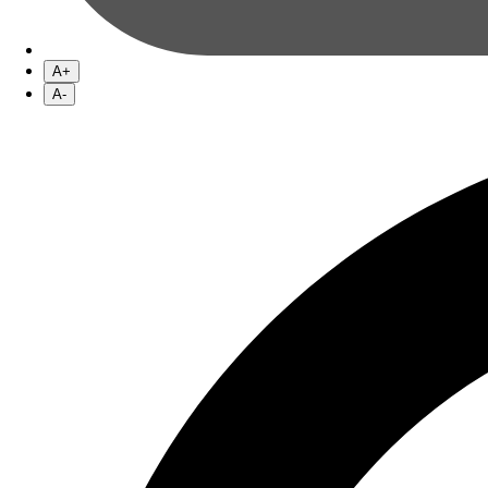
A+
A-