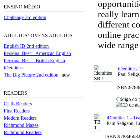
opportuniti
ENSINO MÉDIO
really lear
Challenge 3rd edition
different c
online prac
ADULTOS/JOVENS ADULTOS
wide range 
English ID 2nd edition
Personal Best – American English
Personal Best – British English
iDentities
iDentities 
Paul Selig
The Big Picture 2nd edition
new
ISBN:
9788
READERS
Código do p
CLIL Readers
First Readers
iDentities 1 - T
Modern Readers
Paul Seligson, L
Richmond Mazes
Richmond Readers
ISBN:
97884668