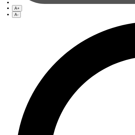
A+
A-