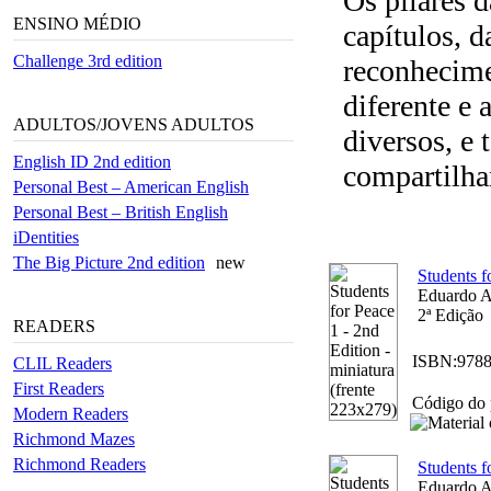
Os pilares 
ENSINO MÉDIO
capítulos, 
Challenge 3rd edition
reconhecime
diferente e 
ADULTOS/JOVENS ADULTOS
diversos, e
English ID 2nd edition
compartilha
Personal Best – American English
Personal Best – British English
iDentities
The Big Picture 2nd edition
new
Students f
Eduardo A
2ª Edição
READERS
ISBN:
978
CLIL Readers
First Readers
Código do 
Modern Readers
Richmond Mazes
Richmond Readers
Students f
Eduardo A