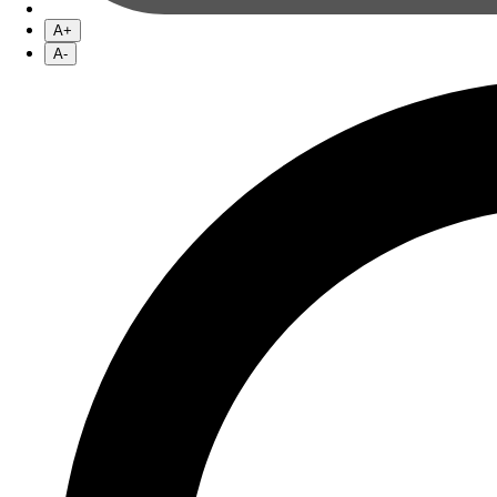
A+
A-